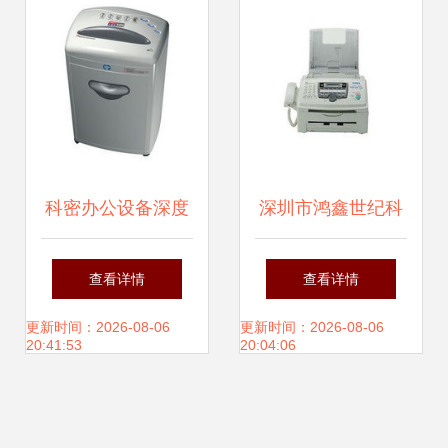
科密办公设备深度
深圳市鸿鑫世纪科
测评 比价导购与用
技一体机办公设备
查看详情
查看详情
户体验全解析
产品列表
更新时间：2026-08-06
更新时间：2026-08-06
20:41:53
20:04:06