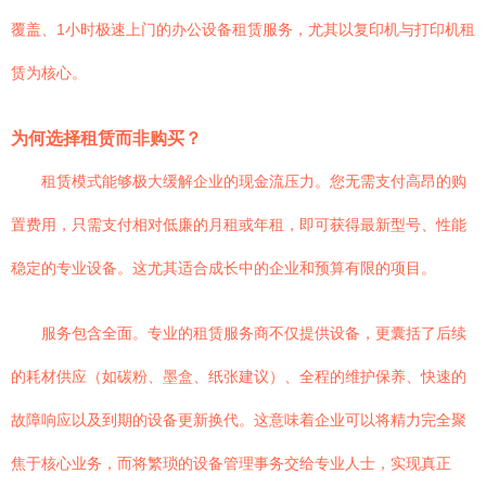
覆盖、1小时极速上门的办公设备租赁服务，尤其以复印机与打印机租
赁为核心。
为何选择租赁而非购买？
租赁模式能够极大缓解企业的现金流压力。您无需支付高昂的购
置费用，只需支付相对低廉的月租或年租，即可获得最新型号、性能
稳定的专业设备。这尤其适合成长中的企业和预算有限的项目。
服务包含全面。专业的租赁服务商不仅提供设备，更囊括了后续
的耗材供应（如碳粉、墨盒、纸张建议）、全程的维护保养、快速的
故障响应以及到期的设备更新换代。这意味着企业可以将精力完全聚
焦于核心业务，而将繁琐的设备管理事务交给专业人士，实现真正