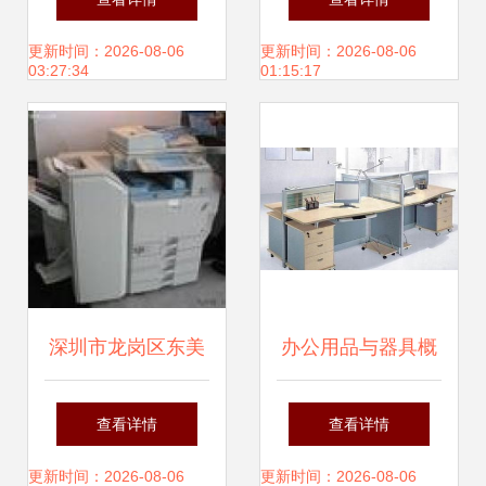
印机、一体机灵活
7500元 上下两层
更新时间：2026-08-06
更新时间：2026-08-06
03:27:34
01:15:17
出租方案
办公设备齐全
深圳市龙岗区东美
办公用品与器具概
佳办公设备商行 专
述 以复印机为例
查看详情
查看详情
业复印机供应引领
更新时间：2026-08-06
更新时间：2026-08-06